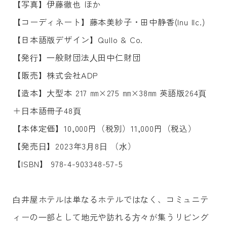
【写真】伊藤徹也 ほか
【コーディネート】藤本美紗子・田中静香(Inu llc.)
【日本語版デザイン】Qullo & Co.
【発⾏】⼀般財団法⼈⽥中仁財団
【販売】株式会社ADP
【造本】⼤型本 217 ㎜×275 ㎜×38㎜ 英語版264⾴
＋⽇本語冊⼦48⾴
【本体定価】10,000円（税別）11,000円（税込）
【発売⽇】2023年3⽉8⽇ （⽔）
【ISBN】 978-4-903348-57-5
⽩井屋ホテルは単なるホテルではなく、コミュニテ
ィーの⼀部として地元や訪れる⽅々が集うリビング