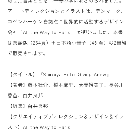
寄せた⾔葉とともに⼀冊の本におさめられました。
ア ートディレクションとイラストは、デンマーク、
コペンハーゲンを拠点に世界的に活動するデザイン
会社「All the Way to Paris」 が担いました、本書
は英語版（264⾴）＋⽇本語⼩冊⼦（48 ⾴）の2冊組
で販売されます。
【タイトル】『Shiroiya Hotel Giving Anew』
【著者】藤本壮介、橋本⿇⾥、⽝養裕美⼦、⻑⾕川
⾹苗、⽩井良邦
【編集】⽩井良邦
【クリエイティブディレクション＆デザイン＆イラ
スト】All the Way to Paris