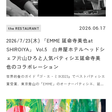
2026.06.17
the RESTAURANT
2026/7/23(⽊) 「EMME 延命寺美也at
SHIROIYA」 Vol.5 ⽩井屋ホテルヘッドシ
ェフ⽚⼭ひろと⼈気パティシエ延命寺美
也のコラボレーション
世界的⾷のガイド『ゴ・エ・ミヨ2023』でベストパティシエ
賞受賞、東京⻘⼭の「EMME」のオーナーパティシエ、延命
寺美也⽒をお迎えし、⽩井屋ホテルのメインダイニング「⽩
井屋ザ・レストラン」のヘッドシェフ、⽚⼭ひろとの⼀夜限
りの贅沢なコラボレーションディナーをご提供します。群⾺