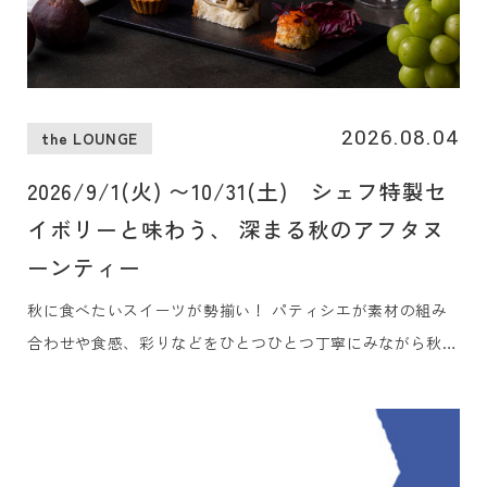
2026.08.04
the LOUNGE
2026/9/1(火) 〜10/31(土) シェフ特製セ
イボリーと味わう、 深まる秋のアフタヌ
ーンティー
秋に食べたいスイーツが勢揃い！ パティシエが素材の組み
合わせや食感、彩りなどをひとつひとつ丁寧にみながら秋味
満載のアフタヌーンティーに仕上げました。 セイボリーも
贅沢に3品をご用意しました。美食ガイド『ゴ・エ・ミヨ』
に5年連続掲載の白井屋ホテルのメインダイニング「白井屋
ザ・レストラン」を率いるヘッドシェフ、片山ひろが地元の