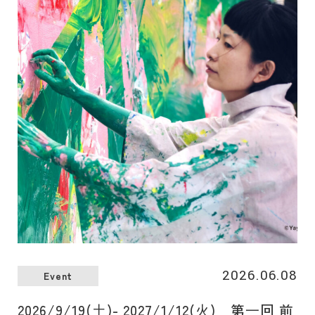
の⼤⾃然の恵みを知り尽くした⽚⼭の料理「上州キュイジー
ヌ」と延命寺⽒による⾷材の組み合わせの妙を⽣かした記憶
に残る「アシェットデセール（その場でつくる⽫盛りデザー
ト）」を、ライブ感あふれるオープンキッチンにてお楽しみ
いただきます。共に『ゴ・エ・ミヨ』に毎年掲載されている
パティシエとシェフのコラボレーションを通じて、この⽇、
この場所だけで味わえる、かけがえのないひとときをご堪能
ください。
2026.06.08
Event
2026/9/19(⼟)- 2027/1/12(⽕) 第⼀回 前