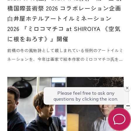
橋国際芸術祭 2026 コラボレーション企画
⽩井屋ホテルアートイルミネーション
2026 『ミロコマチコ at SHIROIYA 《空気
に根をおろす》』開催
前橋の冬の⾵物詩として親しまれている恒例のアートイルミ
ネーションを、今年は画家で絵本作家のミロコマチコ⽒を奄
美⼤島から迎えてお届けします。また、本企画は、今年まち
なかで初開催される『第⼀回 前橋国際芸術祭 2026』のプロ
グラムのひとつとして共に前橋のまちなかを彩ります。