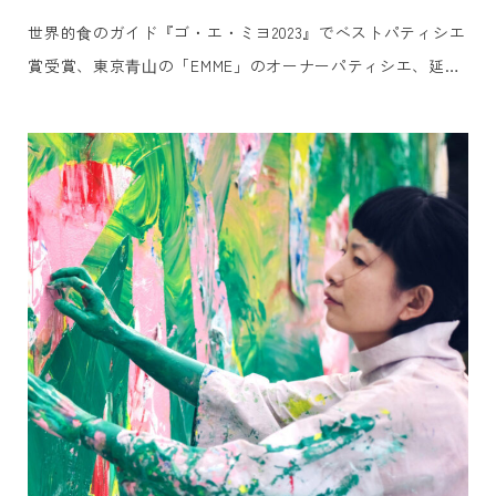
世界的⾷のガイド『ゴ・エ・ミヨ2023』でベストパティシエ
賞受賞、東京⻘⼭の「EMME」のオーナーパティシエ、延命
寺美也⽒をお迎えし、⽩井屋ホテルのメインダイニング「⽩
井屋ザ・レストラン」のヘッドシェフ、⽚⼭ひろとの⼀夜限
りの贅沢なコラボレーションディナーをご提供します。群⾺
の⼤⾃然の恵みを知り尽くした⽚⼭の料理「上州キュイジー
ヌ」と延命寺⽒による⾷材の組み合わせの妙を⽣かした記憶
に残る「アシェットデセール（その場でつくる⽫盛りデザー
ト）」を、ライブ感あふれるオープンキッチンにてお楽しみ
いただきます。共に『ゴ・エ・ミヨ』に毎年掲載されている
パティシエとシェフのコラボレーションを通じて、この⽇、
この場所だけで味わえる、かけがえのないひとときをご堪能
ください。