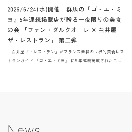
2026/6/24(水)開催 群⾺の『ゴ・エ・ミ
ヨ』5年連続掲載店が贈る⼀夜限りの美⾷
の会 「ファン・ダルクオーレ ✕ ⽩井屋
ザ・レストラン」 第⼆弾
「⽩井屋ザ・レストラン」がフランス発祥の世界的美⾷レス
トランガイド 『ゴ・エ・ミヨ』 に5 年連続掲載されたこと
を、同県で同じく5 年連続掲載の⾼崎の「FAN x
DALCUORE（ファン・ダルクオーレ）」と共に祝う、⼀夜
限りの美⾷の会を2026年6⽉24⽇（⽔）に開催します。群⾺
の素材にこだわりをもつ両店のシェフたちが、シグネチャー
ディッシュをはじめ、⼀夜限りのメニューを考え、お客様の
⼼に刻まれる特別な⾷の饗宴をご提供いたします。
News