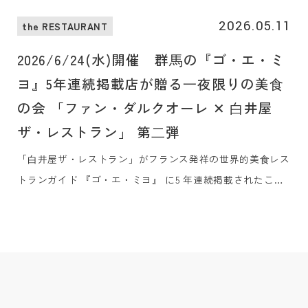
2026.05.11
the RESTAURANT
2026/6/24(水)開催 群⾺の『ゴ・エ・ミ
ヨ』5年連続掲載店が贈る⼀夜限りの美⾷
の会 「ファン・ダルクオーレ ✕ ⽩井屋
ザ・レストラン」 第⼆弾
「⽩井屋ザ・レストラン」がフランス発祥の世界的美⾷レス
トランガイド 『ゴ・エ・ミヨ』 に5 年連続掲載されたこと
を、同県で同じく5 年連続掲載の⾼崎の「FAN x
DALCUORE（ファン・ダルクオーレ）」と共に祝う、⼀夜
限りの美⾷の会を2026年6⽉24⽇（⽔）に開催します。群⾺
の素材にこだわりをもつ両店のシェフたちが、シグネチャー
ディッシュをはじめ、⼀夜限りのメニューを考え、お客様の
⼼に刻まれる特別な⾷の饗宴をご提供いたします。