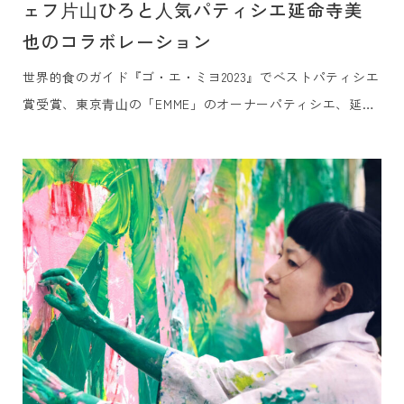
ェフ⽚⼭ひろと⼈気パティシエ延命寺美
也のコラボレーション
世界的⾷のガイド『ゴ・エ・ミヨ2023』でベストパティシエ
賞受賞、東京⻘⼭の「EMME」のオーナーパティシエ、延命
寺美也⽒をお迎えし、⽩井屋ホテルのメインダイニング「⽩
井屋ザ・レストラン」のヘッドシェフ、⽚⼭ひろとの⼀夜限
りの贅沢なコラボレーションディナーをご提供します。群⾺
の⼤⾃然の恵みを知り尽くした⽚⼭の料理「上州キュイジー
ヌ」と延命寺⽒による⾷材の組み合わせの妙を⽣かした記憶
に残る「アシェットデセール（その場でつくる⽫盛りデザー
ト）」を、ライブ感あふれるオープンキッチンにてお楽しみ
いただきます。共に『ゴ・エ・ミヨ』に毎年掲載されている
パティシエとシェフのコラボレーションを通じて、この⽇、
この場所だけで味わえる、かけがえのないひとときをご堪能
ください。