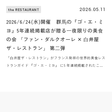
2026.05.11
the RESTAURANT
2026/6/24(水)開催 群⾺の『ゴ・エ・ミ
ヨ』5年連続掲載店が贈る⼀夜限りの美⾷
の会 「ファン・ダルクオーレ ✕ ⽩井屋
ザ・レストラン」 第⼆弾
「⽩井屋ザ・レストラン」がフランス発祥の世界的美⾷レス
トランガイド 『ゴ・エ・ミヨ』 に5 年連続掲載されたこと
を、同県で同じく5 年連続掲載の⾼崎の「FAN x
DALCUORE（ファン・ダルクオーレ）」と共に祝う、⼀夜
限りの美⾷の会を2026年6⽉24⽇（⽔）に開催します。群⾺
の素材にこだわりをもつ両店のシェフたちが、シグネチャー
ディッシュをはじめ、⼀夜限りのメニューを考え、お客様の
⼼に刻まれる特別な⾷の饗宴をご提供いたします。