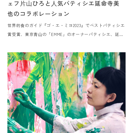
ェフ⽚⼭ひろと⼈気パティシエ延命寺美
也のコラボレーション
世界的⾷のガイド『ゴ・エ・ミヨ2023』でベストパティシエ
賞受賞、東京⻘⼭の「EMME」のオーナーパティシエ、延命
寺美也⽒をお迎えし、⽩井屋ホテルのメインダイニング「⽩
井屋ザ・レストラン」のヘッドシェフ、⽚⼭ひろとの⼀夜限
りの贅沢なコラボレーションディナーをご提供します。群⾺
の⼤⾃然の恵みを知り尽くした⽚⼭の料理「上州キュイジー
ヌ」と延命寺⽒による⾷材の組み合わせの妙を⽣かした記憶
に残る「アシェットデセール（その場でつくる⽫盛りデザー
ト）」を、ライブ感あふれるオープンキッチンにてお楽しみ
いただきます。共に『ゴ・エ・ミヨ』に毎年掲載されている
パティシエとシェフのコラボレーションを通じて、この⽇、
この場所だけで味わえる、かけがえのないひとときをご堪能
ください。