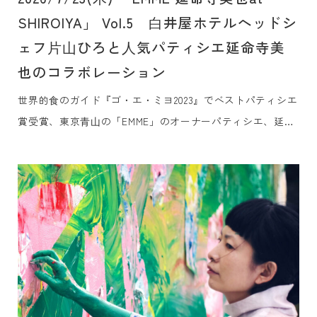
SHIROIYA」 Vol.5 ⽩井屋ホテルヘッドシ
ェフ⽚⼭ひろと⼈気パティシエ延命寺美
也のコラボレーション
世界的⾷のガイド『ゴ・エ・ミヨ2023』でベストパティシエ
賞受賞、東京⻘⼭の「EMME」のオーナーパティシエ、延命
寺美也⽒をお迎えし、⽩井屋ホテルのメインダイニング「⽩
井屋ザ・レストラン」のヘッドシェフ、⽚⼭ひろとの⼀夜限
りの贅沢なコラボレーションディナーをご提供します。群⾺
の⼤⾃然の恵みを知り尽くした⽚⼭の料理「上州キュイジー
ヌ」と延命寺⽒による⾷材の組み合わせの妙を⽣かした記憶
に残る「アシェットデセール（その場でつくる⽫盛りデザー
ト）」を、ライブ感あふれるオープンキッチンにてお楽しみ
いただきます。共に『ゴ・エ・ミヨ』に毎年掲載されている
パティシエとシェフのコラボレーションを通じて、この⽇、