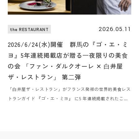
2026.05.11
the RESTAURANT
2026/6/24(水)開催 群⾺の『ゴ・エ・ミ
ヨ』5年連続掲載店が贈る⼀夜限りの美⾷
の会 「ファン・ダルクオーレ ✕ ⽩井屋
ザ・レストラン」 第⼆弾
「⽩井屋ザ・レストラン」がフランス発祥の世界的美⾷レス
トランガイド 『ゴ・エ・ミヨ』 に5 年連続掲載されたこと
を、同県で同じく5 年連続掲載の⾼崎の「FAN x
DALCUORE（ファン・ダルクオーレ）」と共に祝う、⼀夜
限りの美⾷の会を2026年6⽉24⽇（⽔）に開催します。群⾺
の素材にこだわりをもつ両店のシェフたちが、シグネチャー