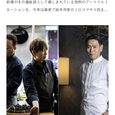
前橋の冬の⾵物詩として親しまれている恒例のアートイルミ
ネーションを、今年は画家で絵本作家のミロコマチコ⽒を奄
美⼤島から迎えてお届けします。また、本企画は、今年まち
なかで初開催される『第⼀回 前橋国際芸術祭 2026』のプロ
グラムのひとつとして共に前橋のまちなかを彩ります。