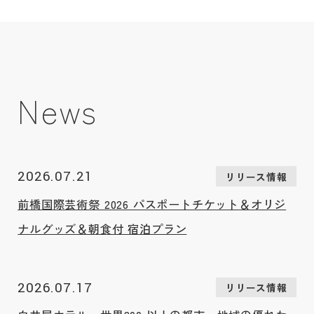
限りの美⾷の会を2026年6⽉24⽇（⽔）に開催します。群⾺
の素材にこだわりをもつ両店のシェフたちが、シグネチャー
ディッシュをはじめ、⼀夜限りのメニューを考え、お客様の
⼼に刻まれる特別な⾷の饗宴をご提供いたします。
News
2026.07.21
リリース情報
前橋国際芸術祭 2026 パスポートチケット＆オリジ
ナルグッズ＆朝食付 宿泊プラン
2026.07.17
リリース情報