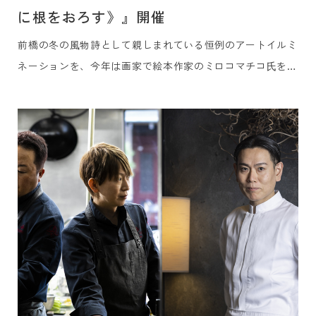
に根をおろす》』開催
前橋の冬の⾵物詩として親しまれている恒例のアートイルミ
ネーションを、今年は画家で絵本作家のミロコマチコ⽒を奄
美⼤島から迎えてお届けします。また、本企画は、今年まち
なかで初開催される『第⼀回 前橋国際芸術祭 2026』のプロ
グラムのひとつとして共に前橋のまちなかを彩ります。