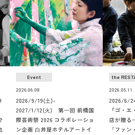
Event
the RES
2026.06.08
2026.05.11
寺
2026/9/19(⼟)-
2026/6
2027/1/12(⽕) 第⼀回 前橋国
『ゴ・エ
ひ
際芸術祭 2026 コラボレーショ
店が贈る
也
ン企画 ⽩井屋ホテルアートイ
「ファン・