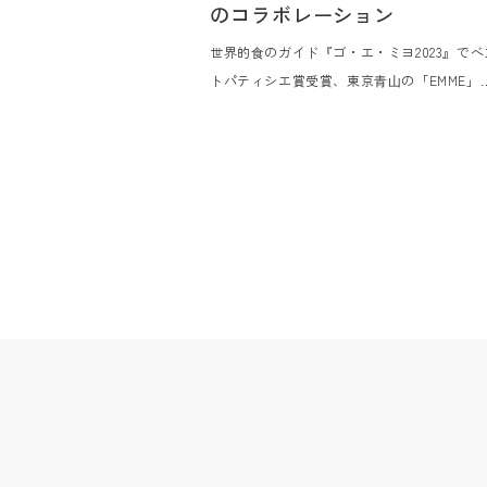
のコラボレーション
世界的⾷のガイド『ゴ・エ・ミヨ2023』でベ
トパティシエ賞受賞、東京⻘⼭の「EMME」
オーナーパティシエ、延命寺美也⽒をお迎え
し、⽩井屋ホテルのメインダイニング「⽩井
ザ・レストラン」のヘッドシェフ、⽚⼭ひろ
の⼀夜限りの贅沢なコラボレーションディナ
をご提供します。群⾺の⼤⾃然の恵みを知り
くした⽚⼭の料理「上州キュイジーヌ」と延
寺⽒による⾷材の組み合わせの妙を⽣かした
憶に残る「アシェットデセール（その場でつ
る⽫盛りデザート）」を、ライブ感あふれる
ープンキッチンにてお楽しみいただきます。
に『ゴ・エ・ミヨ』に毎年掲載されているパ
ィシエとシェフのコラボレーションを通じて
この⽇、この場所だけで味わえる、かけがえ
ないひとときをご堪能ください。