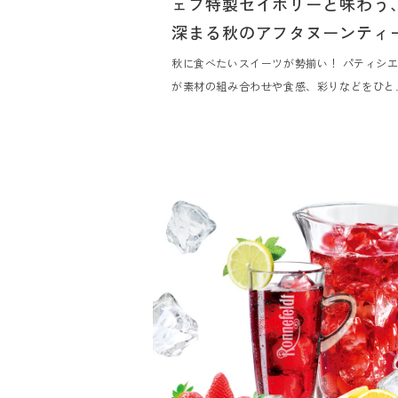
ェフ特製セイボリーと味わう
深まる秋のアフタヌーンティ
秋に食べたいスイーツが勢揃い！ パティシ
が素材の組み合わせや食感、彩りなどをひと
ひとつ丁寧にみながら秋味満載のアフタヌー
ティーに仕上げました。 セイボリーも贅沢に
品をご用意しました。美食ガイド『ゴ・エ・
ヨ』に5年連続掲載の白井屋ホテルのメイン
イニング「白井屋ザ・レストラン」を率いる
ッドシェフ、片山ひろが地元の季節の食材の
みを一口サイズの世界に凝縮しました。