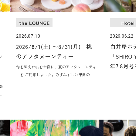
the LOUNGE
Hotel
2026.07.10
2026.06.22
2026/8/1(土) 〜8/31(月) 桃
白井屋ホ
ッ
のアフタヌーンティー
「SHIROI
年7.8月
旬を迎えた桃を主役に、夏のアフタヌーンティ
ーを ご用意しました。みずみずしい果肉のや
さしい甘み、ライチやエルダーフラワーの華や
師
かな香り、ブルーベリーのほのかな酸味。シェ
ィ
フ特製の冷たいセイボリー、そして香り豊かな
シ
ロンネフェルトの紅茶で、心ほどける午後のひ
ー
とときをお過ごしください。
た
作
フ