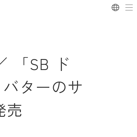
 「SB ド
とバターのサ
発売