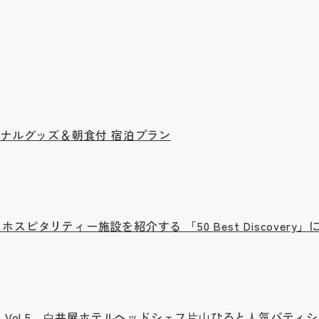
ジナルグッズ＆朝食付 宿泊プラン
ピタリティー施設を紹介する 「50 Best Discovery」
HIROIYA」 Vol.5 ⽩井屋ホテルヘッドシェフ⽚⼭ひろと⼈気