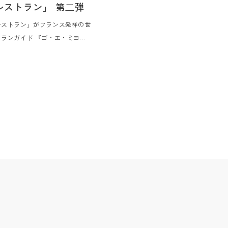
レストラン」 第⼆弾
レストラン」がフランス発祥の世
ランガイド 『ゴ・エ・ミヨ』
載されたことを、同県で同じく5
の「FAN x DALCUORE（フ
オーレ）」と共に祝う、⼀夜限り
026年6⽉24⽇（⽔）に開催しま
材にこだわりをもつ両店のシェフ
ネチャーディッシュをはじめ、⼀
ューを考え、お客様の⼼に刻まれ
饗宴をご提供いたします。