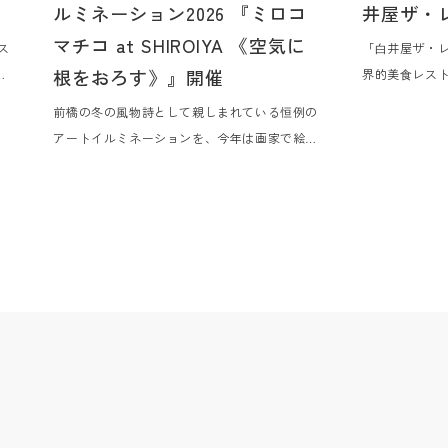
ルミネーション2026 『ミロコ
井屋ザ・
マチコ at SHIROIYA 《空気に
ス
「⽩井屋ザ・
根をおろす》』開催
の
界的美⾷レスト
に5 年連続掲
前橋の冬の⾵物詩として親しまれている恒例の
屋
年連続掲載の⾼崎
アートイルミネーションを、今年は画家で絵本
と
ァン・ダルク
作家のミロコマチコ⽒を奄美⼤島から迎えてお
ー
の美⾷の会を2
届けします。また、本企画は、今年まちなかで
尽
す。群⾺の素
初開催される『第⼀回 前橋国際芸術祭 2026』
命
たちが、シグ
のプログラムのひとつとして共に前橋のまちな
記
夜限りのメニ
かを彩ります。
く
る特別な⾷の
オ
共
テ
、
の