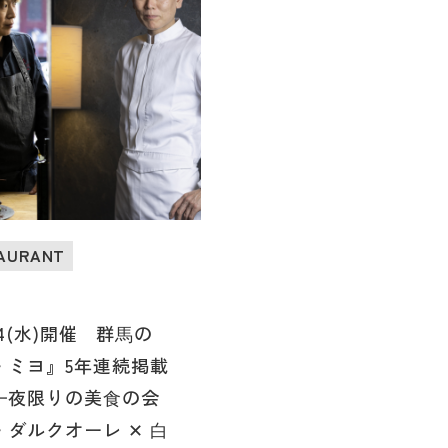
TAURANT
/24(水)開催 群⾺の
・ミヨ』5年連続掲載
⼀夜限りの美⾷の会
ダルクオーレ ✕ ⽩