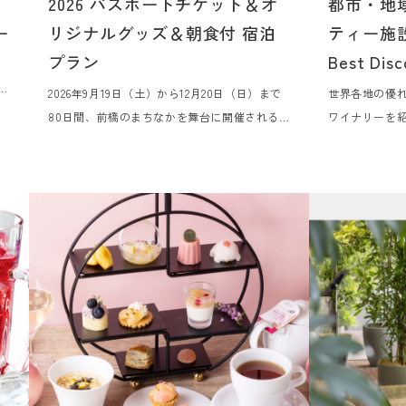
、
2026 パスポートチケット＆オ
都市・地
ー
リジナルグッズ＆朝食付 宿泊
ティー施設
プラン
Best Di
エ
つ
2026年9月19日（土）から12月20日（日）まで
世界各地の優
ン
80日間、前橋のまちなかを舞台に開催される
ワイナリーを紹
3
「第一回 前橋国際芸術祭 2026」のアコモデー
Best Disc
ミ
ションパートナーに認定されました。芸術祭を
ダ
訪れるみなさまをお迎えするホテルとして、観
ヘ
賞用パスポートチケット、オリジナルグッズ、
旨
朝食付きの宿泊プランの販売を7月21日（火）
より開始いたします。