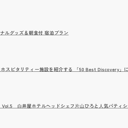
ジナルグッズ＆朝食付 宿泊プラン
ピタリティー施設を紹介する 「50 Best Discovery」
HIROIYA」 Vol.5 ⽩井屋ホテルヘッドシェフ⽚⼭ひろと⼈気