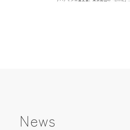
オーナーパティシエ、延命寺美也⽒をお迎え
し、⽩井屋ホテルのメインダイニング「⽩井
ザ・レストラン」のヘッドシェフ、⽚⼭ひろ
の⼀夜限りの贅沢なコラボレーションディナ
をご提供します。群⾺の⼤⾃然の恵みを知り
くした⽚⼭の料理「上州キュイジーヌ」と延
寺⽒による⾷材の組み合わせの妙を⽣かした
憶に残る「アシェットデセール（その場でつ
る⽫盛りデザート）」を、ライブ感あふれる
ープンキッチンにてお楽しみいただきます。
に『ゴ・エ・ミヨ』に毎年掲載されているパ
ィシエとシェフのコラボレーションを通じて
この⽇、この場所だけで味わえる、かけがえ
ないひとときをご堪能ください。
News