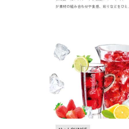
が素材の組み合わせや食感、彩りなどをひと
ひとつ丁寧にみながら秋味満載のアフタヌー
ティーに仕上げました。 セイボリーも贅沢に
品をご用意しました。美食ガイド『ゴ・エ・
ヨ』に5年連続掲載の白井屋ホテルのメイン
イニング「白井屋ザ・レストラン」を率いる
ッドシェフ、片山ひろが地元の季節の食材の
みを一口サイズの世界に凝縮しました。
the LOUNGE