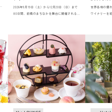
つ
2026年9月19日（土）から12月20日（日）まで
世界各地の優
ン
80日間、前橋のまちなかを舞台に開催される
ワイナリーを紹
3
「第一回 前橋国際芸術祭 2026」のアコモデー
Best Disc
ミ
ションパートナーに認定されました。芸術祭を
ダ
訪れるみなさまをお迎えするホテルとして、観
ヘ
賞用パスポートチケット、オリジナルグッズ、
旨
朝食付きの宿泊プランの販売を7月21日（火）
より開始いたします。
the LOUNGE
Hotel