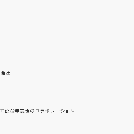
に選出
パティシエ延命寺美也のコラボレーション