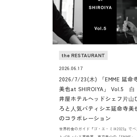
the RESTAURANT
2026.06.17
2026/7/23(⽊) 「EMME 延命
美也at SHIROIYA」 Vol.5 ⽩
井屋ホテルヘッドシェフ⽚⼭
ろと⼈気パティシエ延命寺美
のコラボレーション
世界的⾷のガイド『ゴ・エ・ミヨ2023』でベ
トパティシエ賞受賞、東京⻘⼭の「EMME」