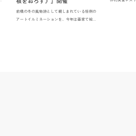
根をおろす》』開催
に5 年連続掲
前橋の冬の⾵物詩として親しまれている恒例の
屋
年連続掲載の⾼崎
アートイルミネーションを、今年は画家で絵本
と
ァン・ダルク
作家のミロコマチコ⽒を奄美⼤島から迎えてお
ー
の美⾷の会を2
届けします。また、本企画は、今年まちなかで
尽
す。群⾺の素
初開催される『第⼀回 前橋国際芸術祭 2026』
命
たちが、シグ
のプログラムのひとつとして共に前橋のまちな
記
夜限りのメニ
かを彩ります。
く
る特別な⾷の
オ
共
テ
、
の