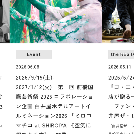
Event
the RES
2026.06.08
2026.05.11
寺
2026/9/19(⼟)-
2026/6
2027/1/12(⽕) 第⼀回 前橋国
『ゴ・エ
ひ
際芸術祭 2026 コラボレーショ
店が贈る
也
ン企画 ⽩井屋ホテルアートイ
「ファン・
ルミネーション2026 『ミロコ
井屋ザ・
マチコ at SHIROIYA 《空気に
ス
「⽩井屋ザ・
の
界的美⾷レスト