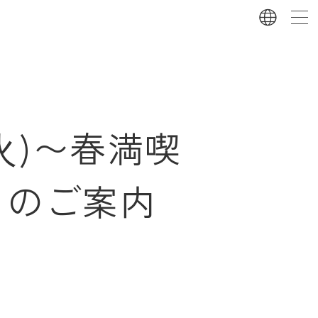
(⽕)〜春満喫
」のご案内