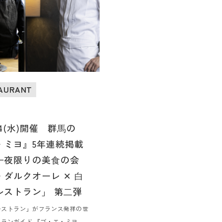
TAURANT
/24(水)開催 群⾺の
・ミヨ』5年連続掲載
⼀夜限りの美⾷の会
ダルクオーレ ✕ ⽩
レストラン」 第⼆弾
レストラン」がフランス発祥の世
ランガイド 『ゴ・エ・ミヨ』