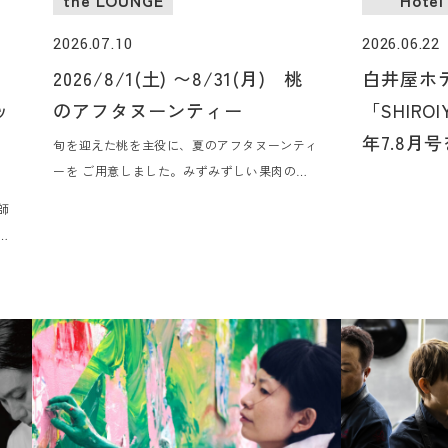
2026.07.10
2026.06.22
2026/8/1(土) 〜8/31(月) 桃
白井屋ホ
ッ
のアフタヌーンティー
「SHIROI
年7.8月
旬を迎えた桃を主役に、夏のアフタヌーンティ
ーを ご用意しました。みずみずしい果肉のや
さしい甘み、ライチやエルダーフラワーの華や
師
かな香り、ブルーベリーのほのかな酸味。シェ
ィ
フ特製の冷たいセイボリー、そして香り豊かな
シ
ロンネフェルトの紅茶で、心ほどける午後のひ
ー
とときをお過ごしください。
た
作
フ